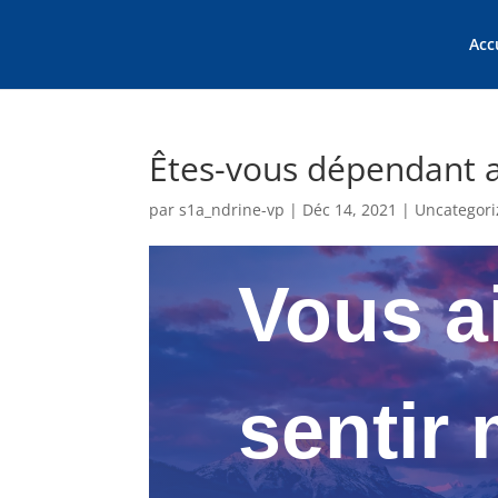
Acc
Êtes-vous dépendant af
par
s1a_ndrine-vp
|
Déc 14, 2021
|
Uncategor
Vous a
sentir