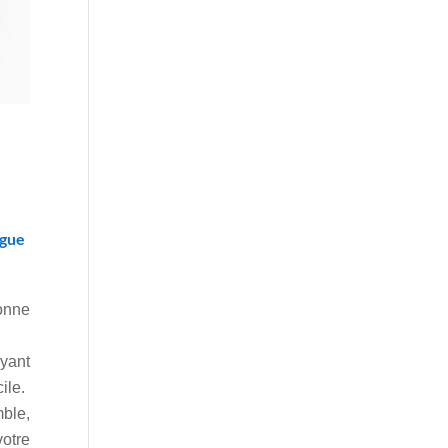
ogue
onne
ayant
ile.
mble,
otre