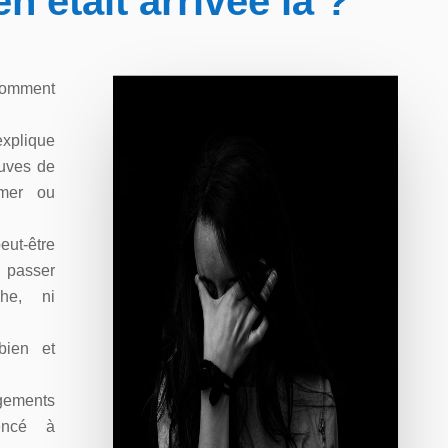
en était arrivée là ?
comment
explique
euves de
imer ou
eut-être
 passer
he, ni
bien et
ngements
encé à