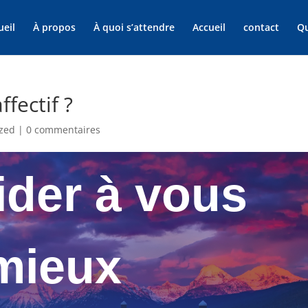
ueil
À propos
À quoi s’attendre
Accueil
contact
Qu
fectif ?
ized
|
0 commentaires
ider à vous
 mieux