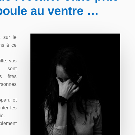
boule au ventre …
 sur le
ns à ce
lle, vos
e sont
s êtes
ersonnes
sparu et
nter les
ie.
plement