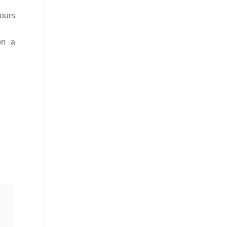
ours
on a