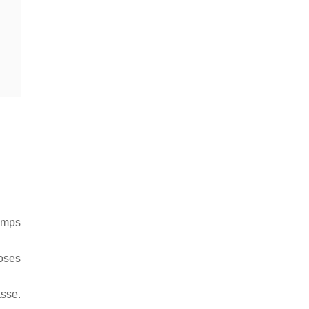
emps
hoses
sse.