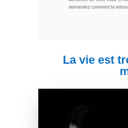
demandez comment la retrou
La vie est t
m