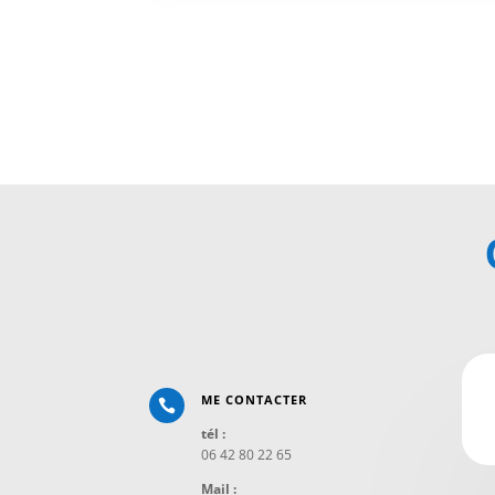
ME CONTACTER

tél :
06 42 80 22 65
Mail :