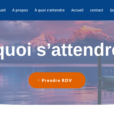
ueil
À propos
À quoi s’attendre
Accueil
contact
Qu
quoi s’attendr
Prendre RDV