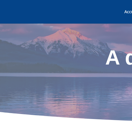
Acc
A 